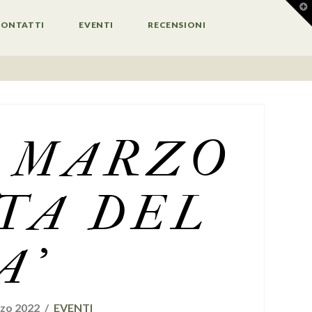
T
t
W
CONTATTI
EVENTI
RECENSIONI
9 MARZO
TA DEL
A’
zo 2022
EVENTI