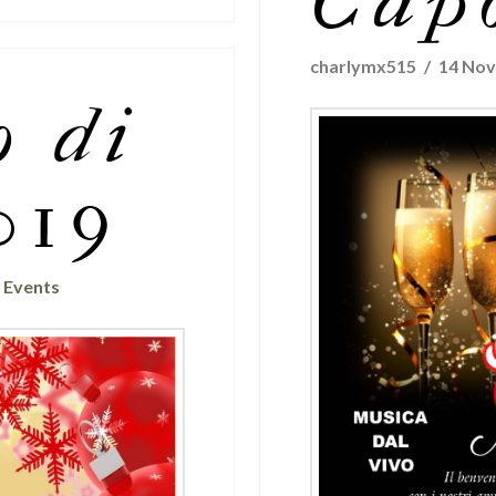
Cap
charlymx515
14 No
 di
019
,
Events