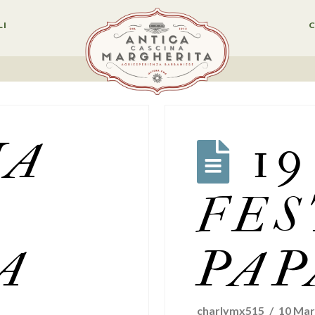
LI
UA
1
FES
A
PAP
charlymx515
10 Mar