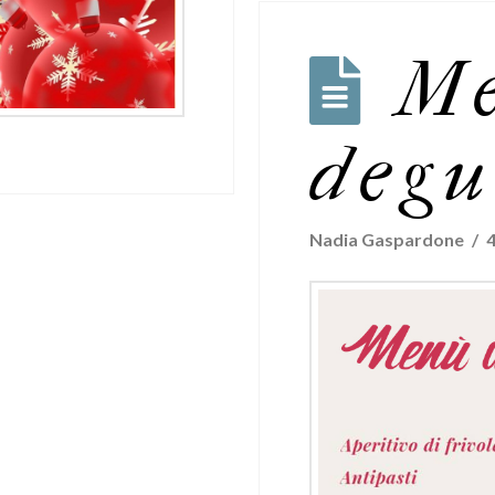
M
degu
Nadia Gaspardone