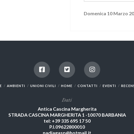
Domenica 10 Marzo 20
E
AMBIENTI
UNIONI CIVILI
HOME
CONTATTI
EVENTI
RECEN
Dati
Antica Cascina Margherita
STRADA CASCINA MARGHERITA 1 -10070 BARBANIA
tel: +39 335 695 17 50
P.I.09622800010
nadiagasp@hotmail.it