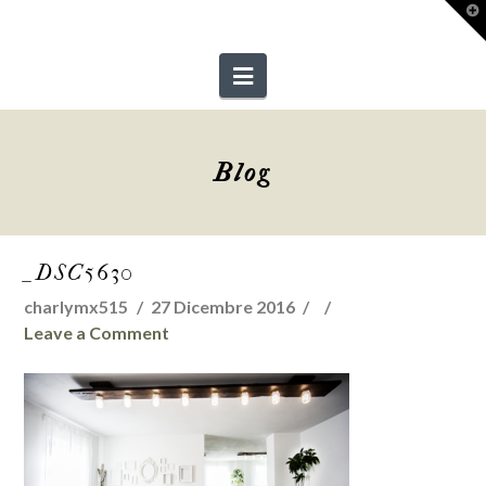
T
t
W
Navigation
Blog
_DSC5630
charlymx515
27 Dicembre 2016
Leave a Comment