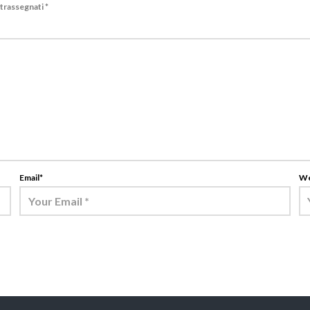
ntrassegnati
*
Email
*
We