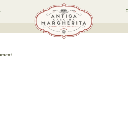
LI
mment