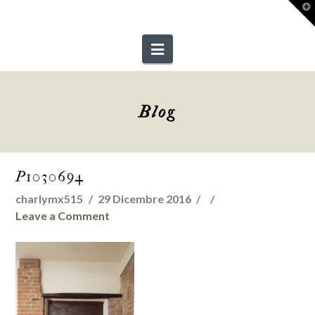
T
t
W
Navigation
Blog
P1030694
charlymx515
29 Dicembre 2016
Leave a Comment