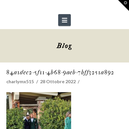
T
t
W
Navigation
Blog
84a1dec2-5f11-4b68-9aeb-7bff3251a892
charlymx515
28 Ottobre 2022