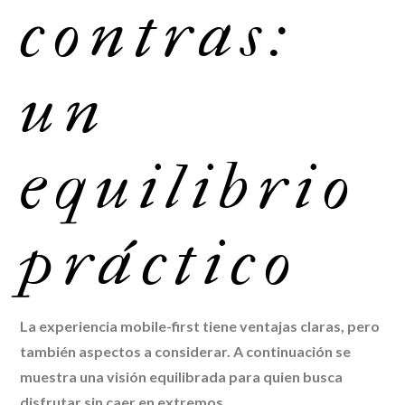
contras:
un
equilibrio
práctico
La experiencia mobile-first tiene ventajas claras, pero
también aspectos a considerar. A continuación se
muestra una visión equilibrada para quien busca
disfrutar sin caer en extremos.