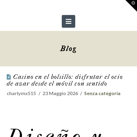
T
t
W
Navigation
Blog
Casino en el bolsillo: disfrutar el ocio
de azar desde el móvil con sentido
charlymx515
23 Maggio 2026
Senza categoria
Diseño y