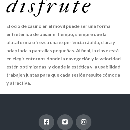
disfrute
El ocio de casino en el móvil puede ser una forma
entretenida de pasar el tiempo, siempre que la
plataforma ofrezca una experiencia rápida, clara y
adaptada a pantallas pequeñas. Al final, la clave está
en elegir entornos donde la navegación y la velocidad
estén optimizadas, y donde la estética y la usabilidad
trabajen juntas para que cada sesión resulte cómoda
y atractiva.