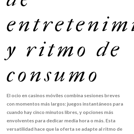
entretenim
y ritmo de
consumo
El ocio en casinos móviles combina sesiones breves
con momentos más largos: juegos instantáneos para
cuando hay cinco minutos libres, y opciones más
envolventes para dedicar media hora o más. Esta
versatilidad hace que la oferta se adapte al ritmo de