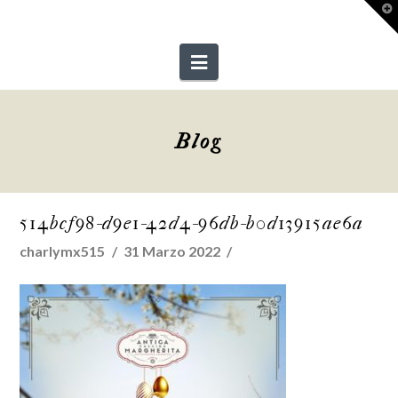
T
t
W
Navigation
Blog
514bcf98-d9e1-42d4-96db-b0d13915ae6a
charlymx515
31 Marzo 2022